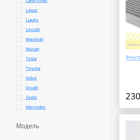
Land rover
Lexus
Liauto
Lincoln
Maserati
Nissan
Фильтр
Tesla
Toyota
Volvo
Voyah
230
Zeekr
Mercedes
Модель