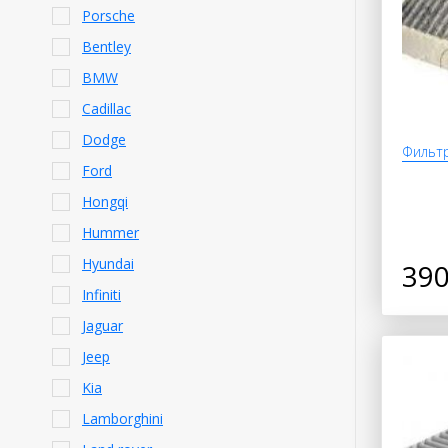
Porsche
Bentley
BMW
Cadillac
Dodge
Фильтр
Ford
Hongqi
Hummer
Hyundai
390
Infiniti
Jaguar
Jeep
Kia
Lamborghini