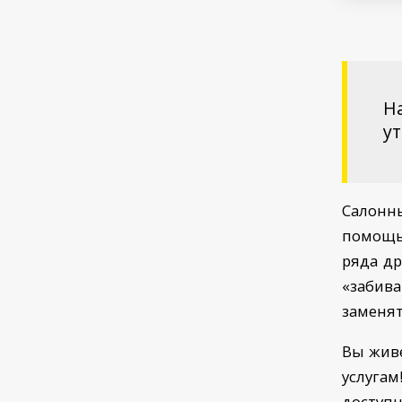
На
у
Салонн
помощью
ряда др
«забив
заменят
Вы живе
услугам
доступн