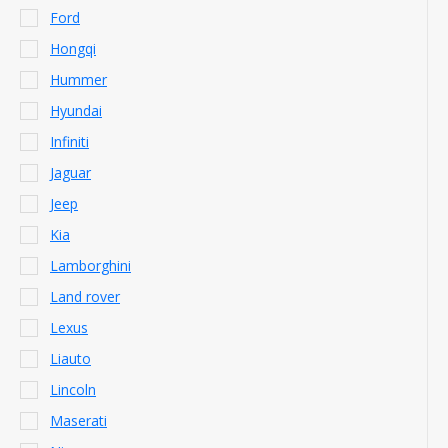
Ford
Hongqi
Hummer
Hyundai
Infiniti
Jaguar
Jeep
Kia
Lamborghini
Land rover
Lexus
Liauto
Lincoln
Maserati