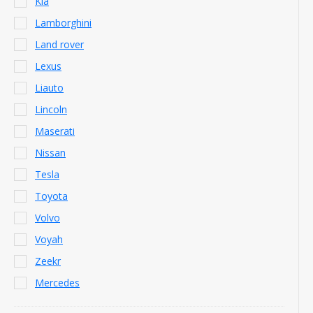
Kia
Lamborghini
Land rover
Lexus
Liauto
Lincoln
Maserati
Nissan
Tesla
Toyota
Volvo
Voyah
Zeekr
Mercedes