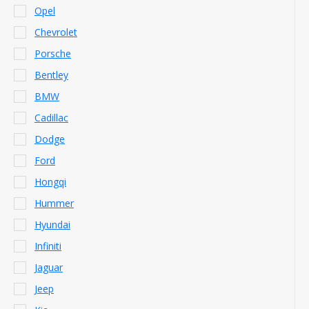
Opel
Chevrolet
Porsche
Bentley
BMW
Cadillac
Dodge
Ford
Hongqi
Hummer
Hyundai
Infiniti
Jaguar
Jeep