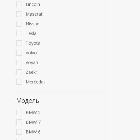
Lincoln
Maserati
Nissan
Tesla
Toyota
Volvo
Voyah
Zeekr
Mercedes
Модель
BMW 5
BMW 7
BMW 6